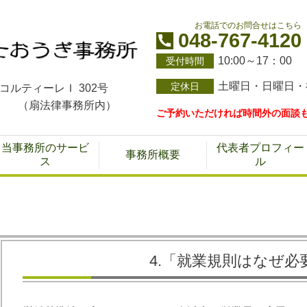
お電話でのお問合せはこちら
048-767-4120
10:00～17：00
受付時間
土曜日・日曜日・
定休日
 コルティーレＩ 302号
務所内）
ご予約いただければ時間外の面談
当事務所のサービ
代表者プロフィー
事務所概要
ス
ル
4.「就業規則はなぜ必